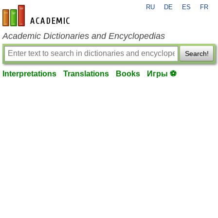
RU
DE
ES
FR
en-academic.com
Academic Dictionaries and Encyclopedias
Search!
Interpretations
Translations
Books
Игры ⚽