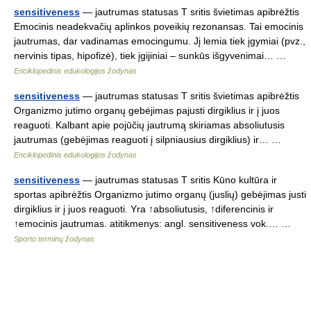
sensitiveness
— jautrumas statusas T sritis švietimas apibrėžtis
Emocinis neadekvačių aplinkos poveikių rezonansas. Tai emocinis
jautrumas, dar vadinamas emocingumu. Jį lemia tiek įgymiai (pvz.,
nervinis tipas, hipofizė), tiek įgijiniai – sunkūs išgyvenimai… …
Enciklopedinis edukologijos žodynas
sensitiveness
— jautrumas statusas T sritis švietimas apibrėžtis
Organizmo jutimo organų gebėjimas pajusti dirgiklius ir į juos
reaguoti. Kalbant apie pojūčių jautrumą skiriamas absoliutusis
jautrumas (gebėjimas reaguoti į silpniausius dirgiklius) ir… …
Enciklopedinis edukologijos žodynas
sensitiveness
— jautrumas statusas T sritis Kūno kultūra ir
sportas apibrėžtis Organizmo jutimo organų (juslių) gebėjimas justi
dirgiklius ir į juos reaguoti. Yra ↑absoliutusis, ↑diferencinis ir
↑emocinis jautrumas. atitikmenys: angl. sensitiveness vok.… …
Sporto terminų žodynas