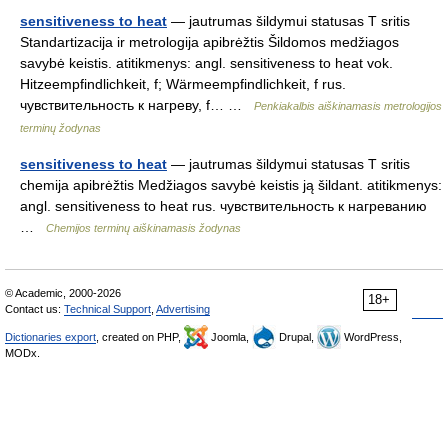
sensitiveness to heat
— jautrumas šildymui statusas T sritis
Standartizacija ir metrologija apibrėžtis Šildomos medžiagos
savybė keistis. atitikmenys: angl. sensitiveness to heat vok.
Hitzeempfindlichkeit, f; Wärmeempfindlichkeit, f rus.
чувствительность к нагреву, f… …
Penkiakalbis aiškinamasis metrologijos
terminų žodynas
sensitiveness to heat
— jautrumas šildymui statusas T sritis
chemija apibrėžtis Medžiagos savybė keistis ją šildant. atitikmenys:
angl. sensitiveness to heat rus. чувствительность к нагреванию
…
Chemijos terminų aiškinamasis žodynas
© Academic, 2000-2026
18+
Contact us:
Technical Support
,
Advertising
Dictionaries export
, created on PHP,
Joomla,
Drupal,
WordPress,
MODx.