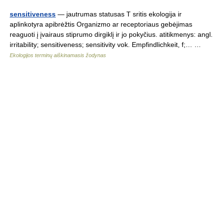
sensitiveness
— jautrumas statusas T sritis ekologija ir
aplinkotyra apibrėžtis Organizmo ar receptoriaus gebėjimas
reaguoti į įvairaus stiprumo dirgiklį ir jo pokyčius. atitikmenys: angl.
irritability; sensitiveness; sensitivity vok. Empfindlichkeit, f;… …
Ekologijos terminų aiškinamasis žodynas