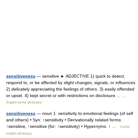
sensitiveness
— sensitive ► ADJECTIVE 1) quick to detect,
respond to, or be affected by slight changes, signals, or influences.
2) delicately appreciating the feelings of others. 3) easily offended
or upset. 4) kept secret or with restrictions on disclosure.… …
English terms dictionary
sensitiveness
— noun 1. sensitivity to emotional feelings (of self
and others) • Syn: ↑sensitivity • Derivationally related forms:
↑sensitive, ↑sensitive (for: ↑sensitivity) • Hypernyms: ↑ …
Useful
english dictionary