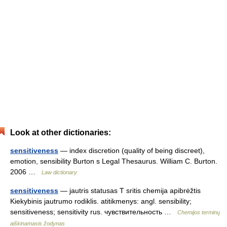
Look at other dictionaries:
sensitiveness
— index discretion (quality of being discreet),
emotion, sensibility Burton s Legal Thesaurus. William C. Burton.
2006 …
Law dictionary
sensitiveness
— jautris statusas T sritis chemija apibrėžtis
Kiekybinis jautrumo rodiklis. atitikmenys: angl. sensibility;
sensitiveness; sensitivity rus. чувствительность …
Chemijos terminų
aiškinamasis žodynas