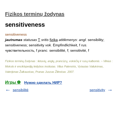
Fizikos terminų žodynas
sensitiveness
sensitiveness
jautrumas
statusas
T
sritis
fizika
atitikmenys
:
angl.
sensibility;
sensitiveness; sensitivity
vok.
Empfindlichkeit, f
rus.
чувствительность, f
pranc.
sensibilité, f; sensitivité, f
Fizikos terminų žodynas : lietuvių, anglų, prancūzų, vokiečių ir rusų kalbomis. – Vilnius :
Mokslo ir enciklopedijų leidybos institutas
.
Vilius Palenskis, Vytautas Valiukėnas,
Valerijonas Žalkauskas, Pranas Juozas Žilinskas
.
2007
.
Игры ⚽
Нужно сделать НИР?
sensibilité
sensitivity